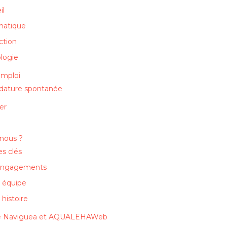
il
matique
ction
logie
emploi
dature spontanée
er
nous ?
es clés
engagements
 équipe
 histoire
e Naviguea et AQUALEHAWeb