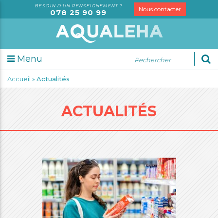
BESOIN D'UN RENSEIGNEMENT ?
Nous contacter
078 25 90 99
Menu
udes
Accueil
»
Actualités
sorielles
alyses
ACTUALITÉS
rmation
i
mmes-
crutement
us