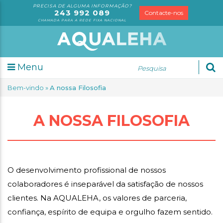
PRECISA DE ALGUMA INFORMAÇÃO?
243 992 089
Contacte-nos
CHAMADA PARA A REDE FIXA NACIONAL
tudos
Menu
soriais
Bem-vindo
»
A nossa Filosofia
álises
A NOSSA FILOSOFIA
rmação
O desenvolvimento profissional de nossos
bre
colaboradores é inseparável da satisfação de nossos
s
clientes. Na AQUALEHA, os valores de parceria,
crutamento
confiança, espírito de equipa e orgulho fazem sentido.