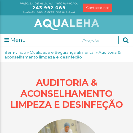
PRECISA DE ALGUMA INFORMAÇÃO?
243 992 089
Contacte-nos
CHAMADA PARA A REDE FIXA NACIONAL
tudos
Menu
soriais
Bem-vindo
»
Qualidade e Segurança alimentar
»
Auditoria &
álises
aconselhamento limpeza e desinfeção
AUDITORIA &
rmação
ACONSELHAMENTO
LIMPEZA E DESINFEÇÃO
bre
s
crutamento