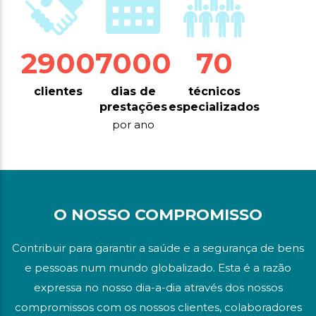
2900
7000
70
clientes
dias de
técnicos
prestações
especializados
por ano
O NOSSO COMPROMISSO
Contribuir para garantir a saúde e a segurança de bens
e pessoas num mundo globalizado. Esta é a razão
expressa no nosso dia-a-dia através dos nossos
compromissos com os nossos clientes, colaboradores