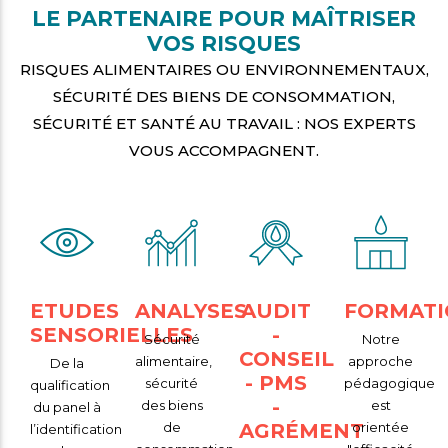
LE PARTENAIRE POUR MAÎTRISER
VOS RISQUES
RISQUES ALIMENTAIRES OU ENVIRONNEMENTAUX,
SÉCURITÉ DES BIENS DE CONSOMMATION,
SÉCURITÉ ET SANTÉ AU TRAVAIL : NOS EXPERTS
VOUS ACCOMPAGNENT.
ETUDES
ANALYSES
AUDIT
FORMATI
SENSORIELLES
-
Sécurité
Notre
CONSEIL
alimentaire,
approche
De la
- PMS
sécurité
pédagogique
qualification
-
des biens
est
du panel à
de
AGRÉMENT
orientée
l’identification