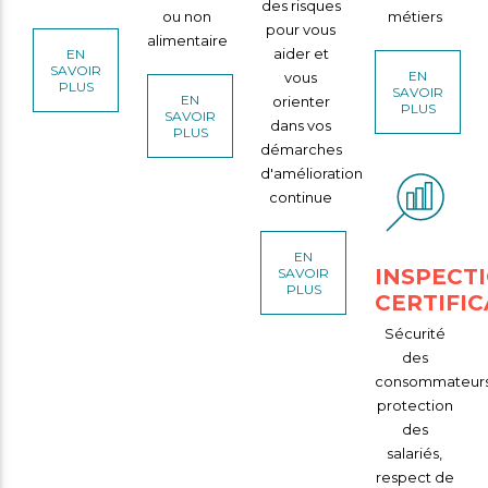
des risques
ou non
métiers
pour vous
alimentaire
aider et
EN
SAVOIR
EN
vous
PLUS
SAVOIR
EN
orienter
PLUS
SAVOIR
dans vos
PLUS
démarches
d'amélioration
continue
EN
INSPECT
SAVOIR
PLUS
CERTIFIC
Sécurité
des
consommateurs
protection
des
salariés,
respect de