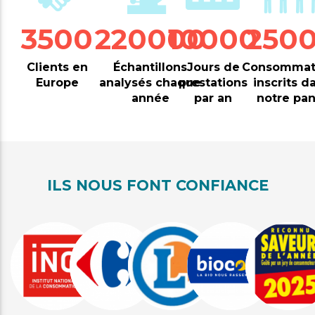
3500
220000
10000
250
Clients en
Échantillons
Jours de
Consommat
Europe
analysés chaque
prestations
inscrits d
année
par an
notre pan
ILS NOUS FONT CONFIANCE