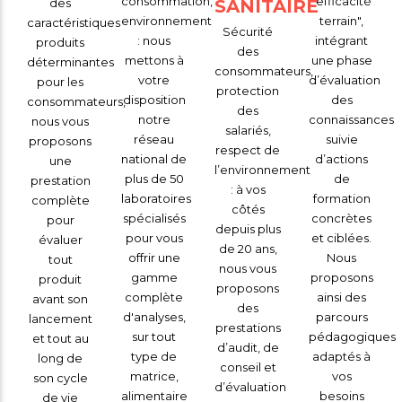
consommation,
"efficacité
des
SANITAIRE
environnement
terrain",
caractéristiques
Sécurité
: nous
intégrant
produits
des
mettons à
une phase
déterminantes
consommateurs,
votre
d’évaluation
pour les
protection
disposition
des
consommateurs,
des
notre
connaissances
nous vous
salariés,
réseau
suivie
proposons
respect de
national de
d’actions
une
l’environnement
plus de 50
de
prestation
: à vos
laboratoires
formation
complète
côtés
spécialisés
concrètes
pour
depuis plus
pour vous
et ciblées.
évaluer
de 20 ans,
offrir une
Nous
tout
nous vous
gamme
proposons
produit
proposons
complète
ainsi des
avant son
des
d'analyses,
parcours
lancement
prestations
sur tout
pédagogiques
et tout au
d’audit, de
type de
adaptés à
long de
conseil et
matrice,
vos
son cycle
d’évaluation
alimentaire
besoins
de vie