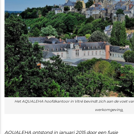
Het AQUALEHA hoofdkantoor in Vitré bevindt zich aan de voet van
werkomgeving
.
AQUALEHA ontstond in januari 2015 door een fusie