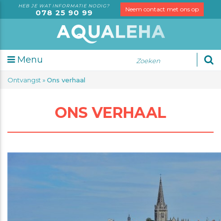
HEB JE WAT INFORMATIE NODIG?
Neem contact met ons op
078 25 90 99
Menu
nsorische
Ontvangst
»
Ons verhaal
alyse
alyses
ONS VERHAAL
leidingen
e
n
rving
?