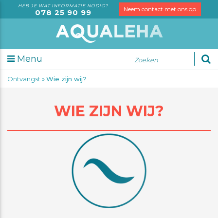
HEB JE WAT INFORMATIE NODIG?
Neem contact met ons op
078 25 90 99
Menu
nsorische
Ontvangst
»
Wie zijn wij?
alyse
alyses
WIE ZIJN WIJ?
leidingen
e
n
rving
?