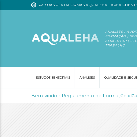
AS SUAS PLATAFORMAS AQUALEHA - ÁREA CLIENT
ANÁLISES | AUDI
FORMAÇÃO | SE
tudos
ALIMENTAR | SE
TRABALHO
soriais
álises
ESTUDOS SENSORIAIS
ANÁLISES
QUALIDADE E SEGU
rmação
OFERTAS DE EMPREGO
SEGURA
Bem-vindo
»
Regulamento de Formação
»
Pá
bre
s
crutamento