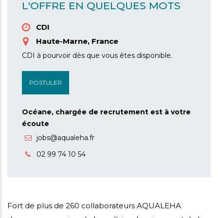
i
L'OFFRE EN QUELQUES MOTS
mmes-
CDI
crutement
us
Haute-Marne, France
CDI à pourvoir dès que vous êtes disponible.
POSTULER
Océane, chargée de recrutement est à votre
écoute
jobs@aqualeha.fr
02 99 74 10 54
Fort de plus de 260 collaborateurs AQUALEHA