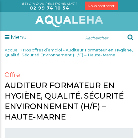
BESOIN D'UN RENSEIGNEMENT ?
Nous contacter
02 99 74 10 54
Menu
udes
Accueil
»
Nos offres d’emploi
»
Auditeur Formateur en Hygiène,
sorielles
Qualité, Sécurité Environnement (H/F) – Haute-Marne
alyses
rketing
dit
Offre
AUDITEUR FORMATEUR EN
rmation
seil
HYGIÈNE, QUALITÉ, SÉCURITÉ
ENVIRONNEMENT (H/F) –
spection
S
HAUTE-MARNE
trologie
tification
gale