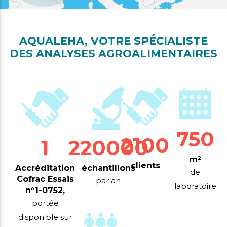
AQUALEHA, VOTRE SPÉCIALISTE
DES ANALYSES AGROALIMENTAIRES
750
2100
1
220000
m²
clients
Accréditation
échantillons
de
Cofrac Essais
par an
laboratoire
n°1-0752,
portée
disponible sur