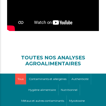
TOUTES NOS ANALYSES
AGROALIMENTAIRES
Tous
Contaminants et allergènes
Authenticité
Hygiène alimentaire
Nutritionnel
Métaux et autres contaminants
Mycotoxine