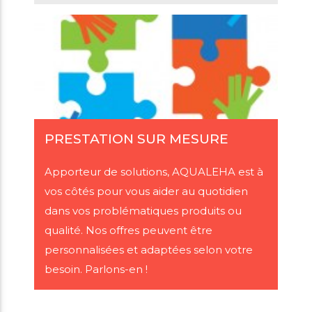
PRESTATION SUR MESURE
Apporteur de solutions, AQUALEHA est à
vos côtés pour vous aider au quotidien
dans vos problématiques produits ou
qualité. Nos offres peuvent être
personnalisées et adaptées selon votre
besoin. Parlons-en !