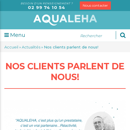
BESOIN D'UN RENSEIGNEMENT ?
Nous contacter
02 99 74 10 54
Menu
udes
Accueil
»
Actualités
»
Nos clients parlent de nous!
sorielles
alyses
NOS CLIENTS PARLENT DE
rketing
dit
NOUS!
rmation
seil
spection
S
trologie
tification
gale