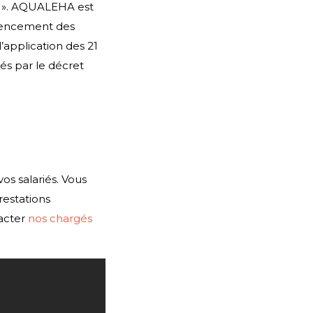
* ». AQUALEHA est
érencement des
’application des 21
és par le décret
 salariés. Vous
restations
acter
nos chargés