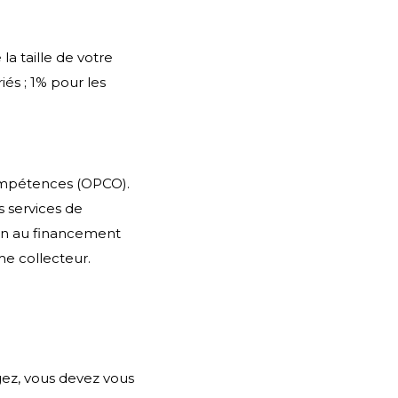
a taille de votre
iés ; 1% pour les
ompétences (OPCO).
s services de
ion au financement
me collecteur.
gez, vous devez vous