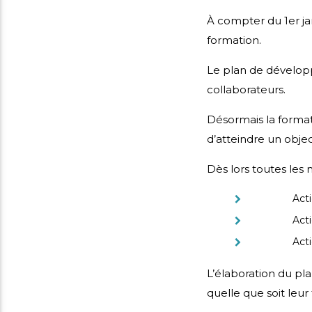
À compter du 1er j
formation.
Le plan de développ
collaborateurs.
Désormais la forma
d’atteindre un objec
Dès lors toutes les
Actions de
Actions de
Actions de f
L’élaboration du p
quelle que soit leur t