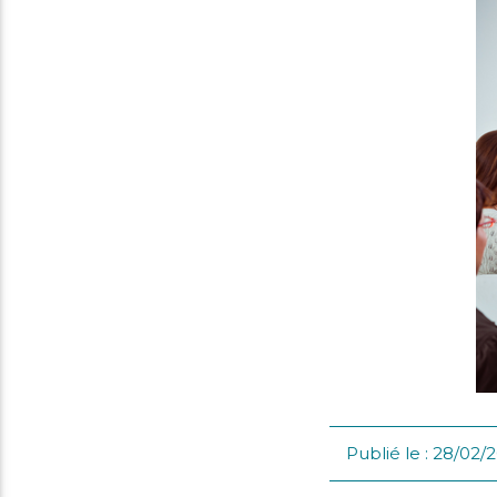
i
mmes-
crutement
us
Publié le : 28/02/