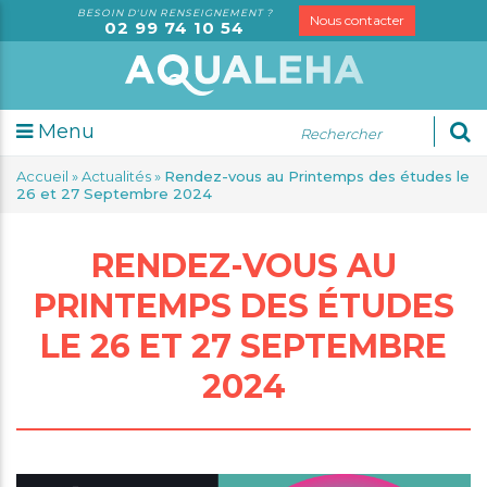
BESOIN D'UN RENSEIGNEMENT ?
Nous contacter
02 99 74 10 54
Menu
udes
Accueil
»
Actualités
»
Rendez-vous au Printemps des études le
sorielles
26 et 27 Septembre 2024
alyses
rketing
RENDEZ-VOUS AU
dit
PRINTEMPS DES ÉTUDES
rmation
seil
LE 26 ET 27 SEPTEMBRE
2024
spection
S
trologie
tification
gale