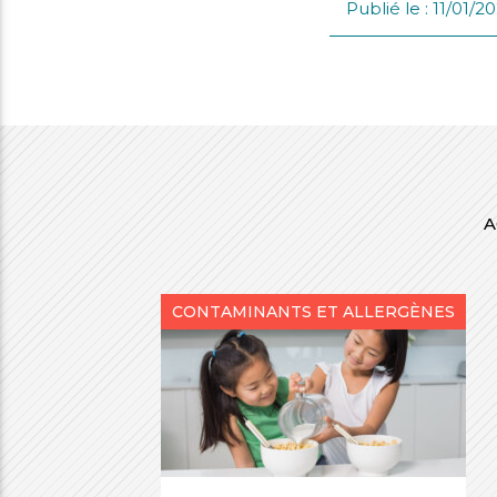
Publié le : 11/01/2
i
mmes-
crutement
us
A
CONTAMINANTS ET ALLERGÈNES