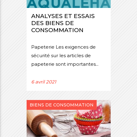
i
mmes-
ANALYSES ET ESSAIS
crutement
us
DES BIENS DE
CONSOMMATION
Papeterie Les exigences de
sécurité sur les articles de
papeterie sont importantes...
6 avril 2021
BIENS DE CONSOMMATION