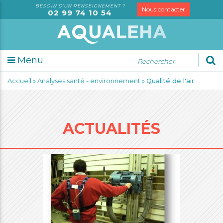
BESOIN D'UN RENSEIGNEMENT ?
Nous contacter
02 99 74 10 54
Menu
udes
Accueil
»
Analyses santé - environnement
»
Qualité de l'air
sorielles
alyses
rketing
dit
ACTUALITÉS
rmation
seil
spection
S
trologie
tification
gale