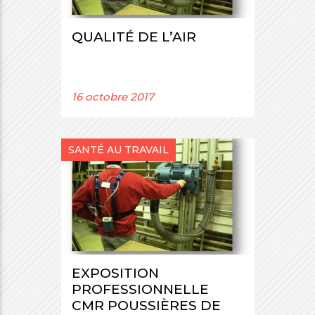
i
mmes-
QUALITÉ DE L’AIR
crutement
us
16 octobre 2017
SANTÉ AU TRAVAIL
EXPOSITION
PROFESSIONNELLE
CMR POUSSIÈRES DE