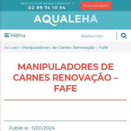
BESOIN D'UN RENSEIGNEMENT ?
Nous contacter
02 99 74 10 54
Menu
udes
Accueil
»
Manipuladores de Carnes Renovação – Fafe
sorielles
alyses
MANIPULADORES DE
rketing
dit
CARNES RENOVAÇÃO –
FAFE
rmation
seil
spection
S
trologie
tification
gale
Publié le : 12/01/2024