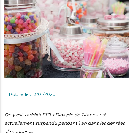
i
mmes-
crutement
us
Publié le : 13/01/2020
On y est, l’additif E171 « Dioxyde de Titane » est
actuellement suspendu pendant 1 an dans les denrées
alimentaires.