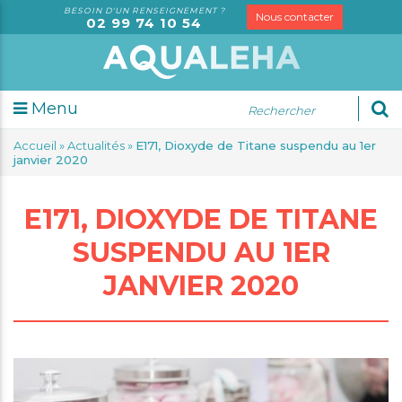
BESOIN D'UN RENSEIGNEMENT ?
Nous contacter
02 99 74 10 54
Menu
udes
Accueil
»
Actualités
»
E171, Dioxyde de Titane suspendu au 1er
sorielles
janvier 2020
alyses
rketing
E171, DIOXYDE DE TITANE
dit
SUSPENDU AU 1ER
rmation
seil
JANVIER 2020
spection
S
trologie
tification
gale