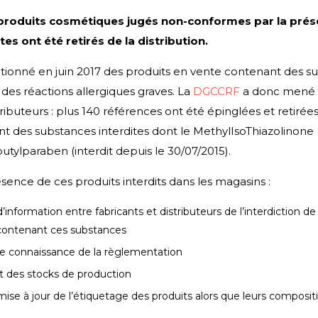
produits cosmétiques jugés non-conformes par la pré
es ont été retirés de la distribution.
tionné en juin 2017 des produits en vente contenant des su
es réactions allergiques graves. La
DGCCRF
a donc mené 
tributeurs : plus 140 références ont été épinglées et retirées
nt des substances interdites dont le M
ethylIsoThiazolinone
obutylparaben (interdit depuis le 30/07/2015).
ésence de ces produits interdits dans les magasins :
nformation entre fabricants et distributeurs de l’interdiction d
 contenant ces substances
 connaissance de la règlementation
 des stocks de production
se à jour de l’étiquetage des produits alors que leurs composit