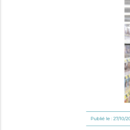
i
mmes-
crutement
us
Publié le : 27/10/2