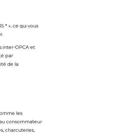
 * », ce qui vous
r.
s inter-OPCA et
té par
té de la
 comme les
t au consommateur
s, charcuteries,