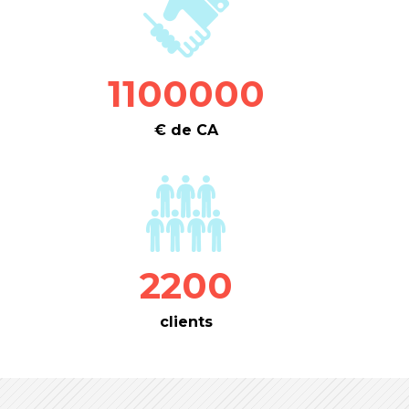
1100000
€ de CA
2200
clients