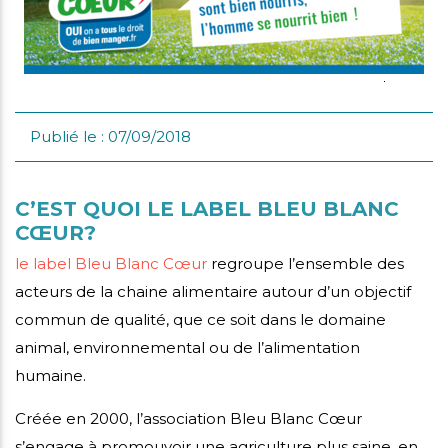
i
mmes-
crutement
us
Publié le : 07/09/2018
C’EST QUOI LE LABEL BLEU BLANC
CŒUR?
le label Bleu Blanc Cœur
regroupe l’ensemble des
acteurs de la chaine alimentaire autour d’un objectif
commun de qualité, que ce soit dans le domaine
animal, environnemental ou de l’alimentation
humaine.
Créée en 2000, l’association Bleu Blanc Cœur
s’engage à promouvoir une agriculture plus saine, en