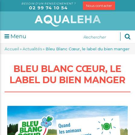
BESOIN D'UN RENSEIGNEMENT ?
Nous contacter
02 99 74 10 54
Menu
udes
Accueil
»
Actualités
»
Bleu Blanc Cœur, le label du bien manger
sorielles
alyses
BLEU BLANC CŒUR, LE
rketing
dit
LABEL DU BIEN MANGER
rmation
seil
spection
S
trologie
tification
gale